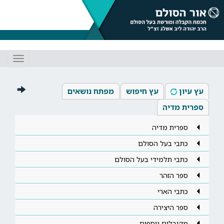
Toggle
gation
עץ עיון
עץ חיפוש
מפתח נושאים
ספרית מדיה
ספרית מדיה
כתבי בעל הסולם
כתבי תלמידי בעל הסולם
ספר הזהר
כתבי הארי
ספר היצירה
מקובלים נוספים