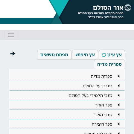
Toggle
gation
עץ עיון
עץ חיפוש
מפתח נושאים
ספרית מדיה
ספרית מדיה
כתבי בעל הסולם
כתבי תלמידי בעל הסולם
ספר הזהר
כתבי הארי
ספר היצירה
מקובלים נוספים