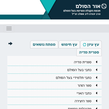
Toggle
gation
עץ עיון
עץ חיפוש
מפתח נושאים
ספרית מדיה
ספרית מדיה
כתבי בעל הסולם
כתבי תלמידי בעל הסולם
ספר הזהר
כתבי הארי
ספר היצירה
מקובלים נוספים