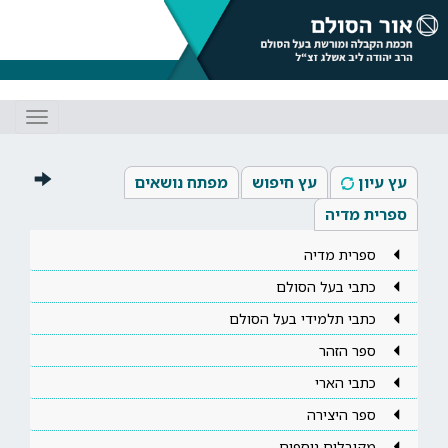
Toggle
gation
עץ עיון
עץ חיפוש
מפתח נושאים
ספרית מדיה
ספרית מדיה
כתבי בעל הסולם
כתבי תלמידי בעל הסולם
ספר הזהר
כתבי הארי
ספר היצירה
מקובלים נוספים