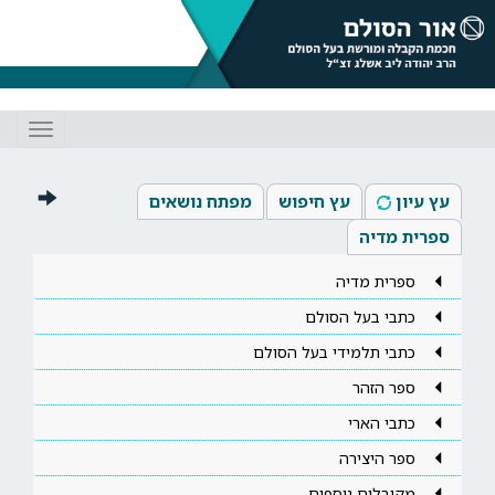
Toggle
gation
עץ עיון
עץ חיפוש
מפתח נושאים
ספרית מדיה
ספרית מדיה
כתבי בעל הסולם
כתבי תלמידי בעל הסולם
ספר הזהר
כתבי הארי
ספר היצירה
מקובלים נוספים