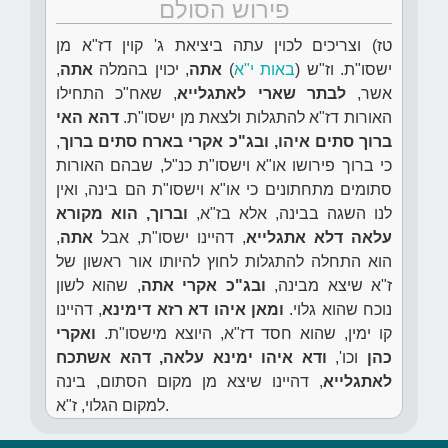
פירוש הסולם
טז) וצריכים לכוין עתה ביציאת ג' קוין דז"א מן
ישסו"ת. וז"ש (
באות י"א
)
אתה
, יכוין בהמלה
אתה
,
אשר,
לבתר שארי לאתגלייא
, שאח"כ התחילו
האורות דז"א להתגלות ולצאת מן ישסו"ת.
דהא האי
ברוך סתים איהו, ובג"כ אקרי בארח סתים ברוך
,
כי ברוך פירושו או"א וישסו"ת כנ"ל, שבהם האורות
סתומים מתחתונים כי או"א וישסו"ת הם בינה, ואין
לנו השגה בבינה, אלא בז"א,
וברוך, הוא מקורא
עלאה דלא אתגלייא
, דהיינו ישסו"ת, אבל
אתה
,
הוא התחלה להתגלות לחוץ להיותו אור ראשון של
ז"א שיצא מבינה,
ובג"כ אקרי אתה
, שהוא לשון
נוכח שהוא גלוי.
ומאן איהו דא רזא דימינא
, דהיינו
קו ימין, שהוא חסד דז"א, היוצא מישסו"ת.
ואקרי
כהן
וכו',
ודא איהו ימינא עלאה, דהא אשתכח
לאתגלייא
, דהיינו שיצא מן מקום הסתום, בינה
למקום הגלוי, ז"א.