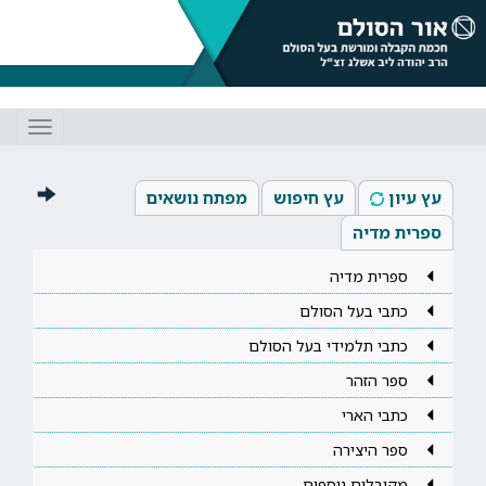
Toggle
gation
עץ עיון
עץ חיפוש
מפתח נושאים
ספרית מדיה
ספרית מדיה
כתבי בעל הסולם
כתבי תלמידי בעל הסולם
ספר הזהר
כתבי הארי
ספר היצירה
מקובלים נוספים