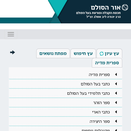
Toggle
gation
עץ עיון
עץ חיפוש
מפתח נושאים
ספרית מדיה
ספרית מדיה
כתבי בעל הסולם
כתבי תלמידי בעל הסולם
ספר הזהר
כתבי הארי
ספר היצירה
מקובלים נוספים