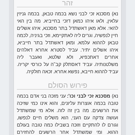
זהר
נא) מסכנא זכי לבני נשא בכמה טבאן, בכמה גניזין
עלאין, ולאו איהו כמאן דזכי בחייביא. מה בין האי
להאי. אלא מאן דאשתדל בתר מסכנא, איהו אשלים
חיין לנפשיה, וגרים ליה לאתקיימא, וזכי בגיניה, לכמה
טבאן לההוא עלמא. ומאן דאשתדל בתר חייביא,
איהו אשלים יתיר. עביד לסטרא אחרא דאלהים
אחרים דאתכפיא, ולא שלטא, ואעבר ליה
משלטנותיה. עביד דאסתלק קב"ה על כורסי יקריה.
עביד לההוא חייבא, נפשא אחרא. זכאה חולקיה.
פירוש הסולם
נא)
מסכנא זכי לבני וכו':
עני מזכה בני אדם בכמה
טובה בכמה אוצרות עליונים, והוא אינו כמי שזיכה
את הרשעים. מה בין זה לזה. אלא מי שמשתדל
ועושה צדקה עם העני, הוא משלים חיים לנפשו,
וגורם לו להתקיים וזוכה בשבילו כמה טובה בעולם
ההוא. ומי שמשתדל אחר הרשעים להחזירם