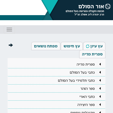
Toggle
gation
עץ עיון
עץ חיפוש
מפתח נושאים
ספרית מדיה
ספרית מדיה
כתבי בעל הסולם
כתבי תלמידי בעל הסולם
ספר הזהר
כתבי הארי
ספר היצירה
מקובלים נוספים