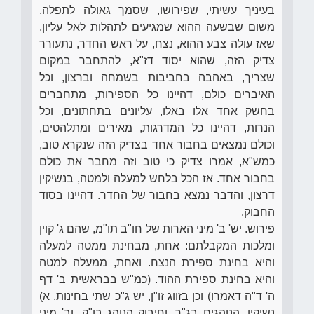
בעיניך עשיתי, שפירושו, שסמך גאולה לתפלה.
משום שבשעה ההוא שמגיעים לתהלות לאל עליון,
שאז עולה צבע ההוא, נצח, על ראש החדר, נתעורר
צדיק הזה, שהוא יסוד דז"א, להתחבר במקום
שצריך, באהבה בחביבות בשמחה וברצון, וכל
האיברים כולם, דהיינו כל הספירות, מתחברים
בחשק אחד אלו באלו, עליונים בתחתונים, וכל
הנרות, דהיינו כל המדרגות, מאירים ומתלהטים,
וכולם נמצאים בחבור אחד בצדיק הזה שנקרא טוב,
כמש"א, אמרו צדיק כי טוב וזה מחבר את כולם
בחבור אחד. אז הכל בלחש למעלה ולמטה, בנשיקין
דרצון, והדבר נמצא בחבור של החדר. דהיינו בסוד
החבוק.
פירוש. יש' ב' מיני הארות של חו"ב תו"מ, שהם ג' קוין
ומלכות המקבלתם: אחת, מבחינת ממטה למעלה
והיא בחינת ספירת הנצח. ואחת, ממעלה למטה
והיא בחינת ספירת ההוד. (כמ"ש בבראשית ב' דף
ה' ד"ה דאמרו) וכן בזווג זו"ן, יש ג"כ שתי בחינות, א)
נשיקין, הנוהגים בג"ר, וחיבוק הנוהג בו"ק. וב' מיני