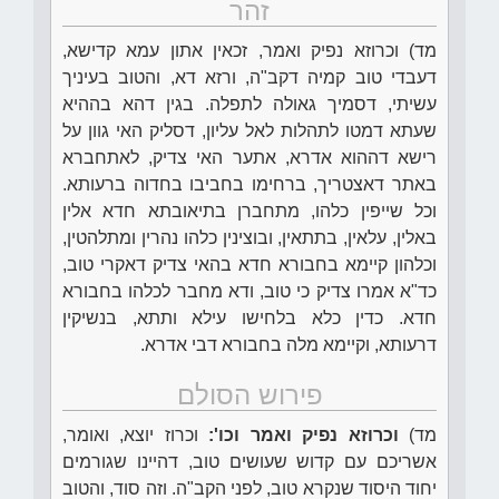
זהר
מד) וכרוזא נפיק ואמר, זכאין אתון עמא קדישא,
דעבדי טוב קמיה דקב"ה, ורזא דא, והטוב בעיניך
עשיתי, דסמיך גאולה לתפלה. בגין דהא בההיא
שעתא דמטו לתהלות לאל עליון, דסליק האי גוון על
רישא דההוא אדרא, אתער האי צדיק, לאתחברא
באתר דאצטריך, ברחימו בחביבו בחדוה ברעותא.
וכל שייפין כלהו, מתחברן בתיאובתא חדא אלין
באלין, עלאין, בתתאין, ובוצינין כלהו נהרין ומתלהטין,
וכלהון קיימא בחבורא חדא בהאי צדיק דאקרי טוב,
כד"א אמרו צדיק כי טוב, ודא מחבר לכלהו בחבורא
חדא. כדין כלא בלחישו עילא ותתא, בנשיקין
דרעותא, וקיימא מלה בחבורא דבי אדרא.
פירוש הסולם
מד)
וכרוזא נפיק ואמר וכו':
וכרוז יוצא, ואומר,
אשריכם עם קדוש שעושים טוב, דהיינו שגורמים
יחוד היסוד שנקרא טוב, לפני הקב"ה. וזה סוד, והטוב