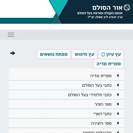
Toggle
gation
עץ עיון
עץ חיפוש
מפתח נושאים
ספרית מדיה
ספרית מדיה
כתבי בעל הסולם
כתבי תלמידי בעל הסולם
ספר הזהר
כתבי הארי
ספר היצירה
מקובלים נוספים