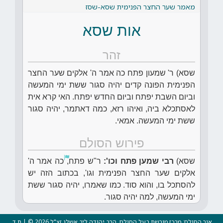
מאמר שער החצר הפנימית שסא-שסז
אות שסא
זהר
שסא) ר' שמעון פתח כה אמר ה' אלקים שער החצר
הפנימית הפונה קדים יהיה סגור ששת ימי המעשה
וביום השבת יפתח וביום החדש יפתח. האי קרא אית
לאסתכלא ביה, ואיהו רזא, כמה דאתמר, יהיה סגור
ששת ימי המעשה. אמאי.
פירוש הסולם
שסא)
רבי שמען פתח וכו':
ר"ש פתח,
כה אמר ה'
אלקים שער החצר הפנימית וגו', בכתוב הזה יש
להסתכל בו, והוא סוד. כמו שאמרו, יהיה סגור ששת
ימי המעשה, למה יהיה סגור.
אור הסולם: מרכז מורשת בעל הסולם, הרב יהודה ליב אשלג זצ"ל 2026 © | ת.ד.