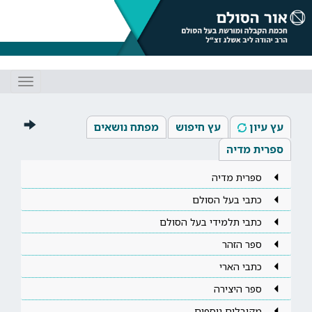
Toggle
gation
עץ עיון
עץ חיפוש
מפתח נושאים
ספרית מדיה
ספרית מדיה
כתבי בעל הסולם
כתבי תלמידי בעל הסולם
ספר הזהר
כתבי הארי
ספר היצירה
מקובלים נוספים