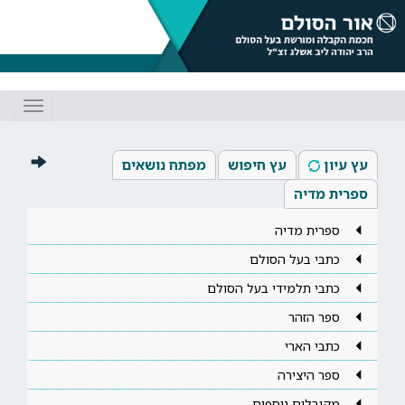
Toggle
gation
עץ עיון
עץ חיפוש
מפתח נושאים
ספרית מדיה
ספרית מדיה
כתבי בעל הסולם
כתבי תלמידי בעל הסולם
ספר הזהר
כתבי הארי
ספר היצירה
מקובלים נוספים