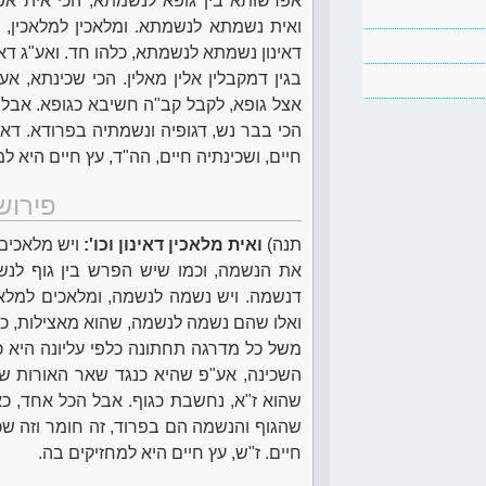
אפרשותא בין גופא לנשמתא, הכי אית אפר
ואית נשמתא לנשמתא. ומלאכין למלאכין, כ
דאינון נשמתא לנשמתא, כלהו חד. ואע"ג דאר
בגין דמקבלין אלין מאלין. הכי שכינתא, א
אצל גופא, לקבל קב"ה חשיבא כגופא. אבל 
הכי בבר נש, דגופיה ונשמתיה בפרודא. דא 
חיים, ושכינתיה חיים, הה"ד, עץ חיים היא ל
פירוש
תנה)
ואית מלאכין דאינון וכו':
ויש מלאכים
את הנשמה, וכמו שיש הפרש בין גוף לנש
דנשמה. ויש נשמה לנשמה, ומלאכים למלאכי
ואלו שהם נשמה לנשמה, שהוא מאצילות, כו
משל כל מדרגה תחתונה כלפי עליונה היא כ
השכינה, אע"פ שהיא כנגד שאר האורות שב
שהוא ז"א, נחשבת כגוף. אבל הכל אחד, כא
שהגוף והנשמה הם בפרוד, זה חומר וזה שכל,
חיים. ז"ש, עץ חיים היא למחזיקים בה.