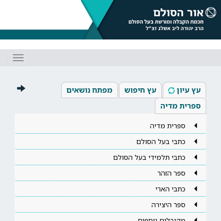
Toggle
gation
עץ עיון
עץ חיפוש
מפתח נושאים
ספרית מדיה
ספרית מדיה
כתבי בעל הסולם
כתבי תלמידי בעל הסולם
ספר הזהר
כתבי הארי
ספר היצירה
מקובלים נוספים