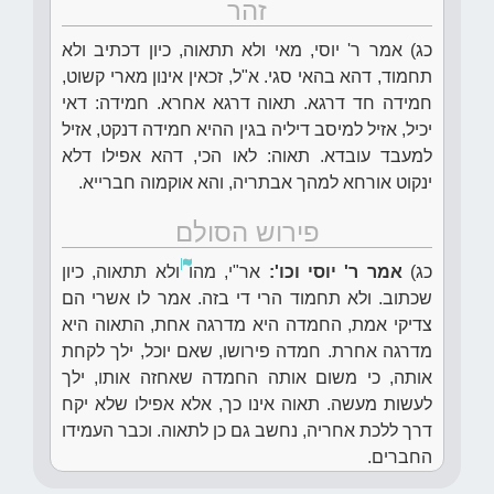
זהר
כג) אמר ר' יוסי, מאי ולא תתאוה, כיון דכתיב ולא
תחמוד, דהא בהאי סגי. א"ל, זכאין אינון מארי קשוט,
חמידה חד דרגא. תאוה דרגא אחרא. חמידה: דאי
יכיל, אזיל למיסב דיליה בגין ההיא חמידה דנקט, אזיל
למעבד עובדא. תאוה: לאו הכי, דהא אפילו דלא
ינקוט אורחא למהך אבתריה, והא אוקמוה חברייא.
פירוש הסולם
כג)
אמר ר' יוסי וכו':
אר"י, מהו
ולא תתאוה, כיון
שכתוב. ולא תחמוד הרי די בזה. אמר לו אשרי הם
צדיקי אמת, החמדה היא מדרגה אחת, התאוה היא
מדרגה אחרת. חמדה פירושו, שאם יוכל, ילך לקחת
אותה, כי משום אותה החמדה שאחזה אותו, ילך
לעשות מעשה. תאוה אינו כך, אלא אפילו שלא יקח
דרך ללכת אחריה, נחשב גם כן לתאוה. וכבר העמידו
החברים.