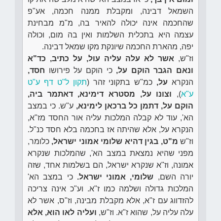
השמאל דבינה, ומקבלת ממנה חכמה, אע"פ
שהחכמה אינה יכולה להאיר בה, מ"מ מבחינת
עצמה היא בתכלית השלמות ואין בה מום, וכולה
יפה, מהארת החכמה שיונקת מקו שמאל דבינה.
וז"ש,
אשר לא עלה עליה עול, על כתיב, כד"א
ונאם הגבר הוקם על,
כי הוקם על פירושו
חסד,
הנקרא
על,
כמ"ש בתקוני זהר (
תקון ל"ט דף ע"ט
ע"א
),
וצונו על, מסטרא דימינא, דאתמר ביה,
הוקם על, דתמן כל ברכאן לימינא,
ע"ש. כי במצב
הא', עוד לא קבלה המלכות עליה אור החסד מז"א,
הנקרא על, אלא שהיתה אז בחכמה בלא חסד כנ"ל.
וז"ש
מ"ט, בגין דהיא שלומי אמוני ישראל,
כלומר,
מפני שהיא נמצאת במצב הא', שהמלכות שנקרא
אמונה, וז"א שנקרא ישראל, הם בשלמות אחד, שזה
יורה השם,
שלומי, אמוני ישראל.
כי במצב הא'
המלכות גדולה ושלמה כמו ז"א. וע"כ אינה צריכה
להזדווג עם ז"א, אלא מקבלת מבינה, וז"ס, אשר לא
עלה עליה על, שהוא ז"א. וז"ש,
ועליה לאו הוא, אלא