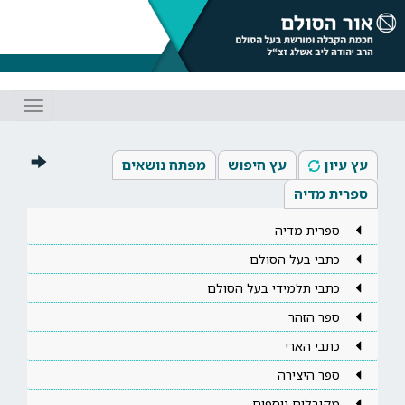
Toggle
gation
עץ עיון
עץ חיפוש
מפתח נושאים
ספרית מדיה
ספרית מדיה
כתבי בעל הסולם
כתבי תלמידי בעל הסולם
ספר הזהר
כתבי הארי
ספר היצירה
מקובלים נוספים