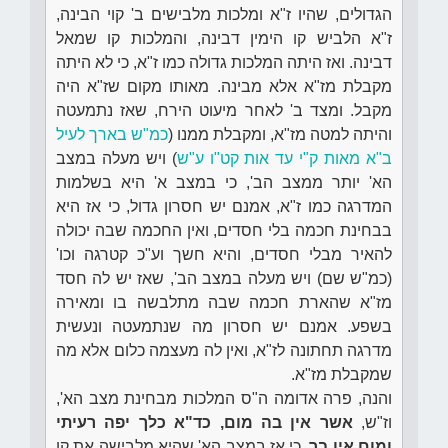
הגדולים, שהיו ז"א ומלכות מלבישים ב' קוי הבינה,
ז"א הלביש קו הימין דבינה, והמלכות קו שמאל
דבינה. ואז היתה המלכות גדולה כמו ז"א, כי לא היתה
מקבלת מז"א אלא מבינה. מאותו מקום שז"א היה
מקבל. ומצד ב' לאחר מיעוט הירח, שאז נתמעטה
והיתה למטה מז"א, ומקבלת ממנו (
כמ"ש בארך לעיל
ב"א מאות ק"י עד אות קט"ו ע"ש
) ויש מעלה במצב
הא' יותר ממצב הב', כי במצב א' היא בשלמות
המדרגה כמו ז"א, אמנם יש חסרון גדול, כי אז היא
בבחינת חכמה בלי חסדים, ואין החכמה שבה יכולה
להאיר מבלי חסדים, והיא חשך וע"כ קטרגה וכו'
(כמ"ש שם) ויש מעלה במצב הב', שאז יש לה חסד
מז"א שהארת חכמה שבה מתלבשה בו ומאירה
בשפע. אמנם יש חסרון מה שנתמעטה ונעשית
מדרגה תחתונה לז"א, ואין לה מעצמה כלום אלא מה
שמקבלת מז"א.
והנה, פרה אדומה ה"ס המלכות מבחינת מצב הא',
וז"ש,
אשר אין בה מום, כד"א כלך יפה רעיתי
ומום אין בך,
כי אז במצב הא' שהיא מלבישה את קו