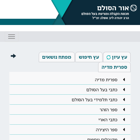
Toggle
gation
עץ עיון
עץ חיפוש
מפתח נושאים
ספרית מדיה
ספרית מדיה
כתבי בעל הסולם
כתבי תלמידי בעל הסולם
ספר הזהר
כתבי הארי
ספר היצירה
מקובלים נוספים