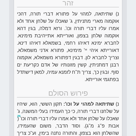
זהר
נ) שתיתאה, למהוי על פתורא דברי תורה, דהכי
אוקמוה מארי מתניתין, ג' שאכלו על שלחן אחד ולא
אמרו עליו דברי תורה וכו'. ורזא דמלה, בגין דהא
אוקמוה שלחן בצפון, ואורייתא אתייהיבת מימינא.
לחברא ימינא דאיהו רחמי, בשמאלא דאיהו דינא.
דאורייתא איהי יי' מימינא, פתורא אדני משמאלא,
וצריך לחברא לון. דבגין דפתורא משמאלא, אוקמוה
רבנן דמתניתין, קשין מזונותיו של אדם כקריעת ים
סוף. ובגין כך, צריך ת"ח לזמנא עמיה, למאן דישתדל
בפתגמי אורייתא.
פירוש הסולם
נ)
שתיתאה למהוי על וכו':
תקון הששי, הוא, שיהיו
על שלחנו דברי תורה, כי כך העמידו בעלי המשנה, ג'
שאכלו על שלחן אחד ולא אמרו עליו דברי תורה וכו' (
אבות פ"ג מ"ג). וסוד הדבר, משום שהעמידו,
שהשלחן הוא בצפון, והתורה נתנה בימין, וע"כ צריך