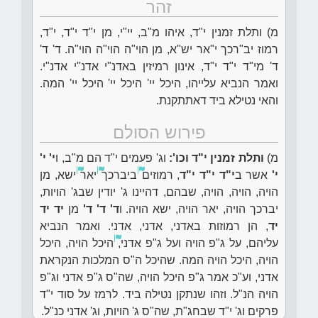
זהר
מ) ותלת זמנין י"ד, איהו מ"ב, יי"י, מן י"ד י"ד, י"ד,
רמוז יב"רכך י"אר יש"א, מן הוי"ה הוי"ה הוי"ה. ד' ד'
ד' מי"ד י"ד י"ד, אינון רמיזין באדנ"י אדנ"י אדנ"י.
ואמר הנביא עלייהו, היכל יי' היכל יי' היכל יי' המה.
והאי נטילא ביד דאתתקנת.
פירוש הסולם
מ)
ותלת זמנין י"ד וכו':
וג' פעמים י"ד הם מ"ב, ו
י' י'
י'
אשר ב
י"ד י"ד י"ד
, רמוזים
ביברכך
יאר
ישא, מן
הויה, הויה, הויה, שבהם, דהיינו ג' יודין שבג' הויות,
יברכך הויה, יאר הויה, ישא הויה. ו
ד' ד' ד'
מן
יד יד
יד
, הן רמוזות באדני, אדני, אדני. ואמר הנביא
עליהם, על ג"פ הויה ועל ג"פ אדני,
היכל הויה, היכל
הויה, היכל הויה המה. שהיכל ה"ס המלכות הנקראת
אדני, וע"כ אמר ג"פ היכל הויה, שה"ס ג"פ אדני וג"פ
הויה הנ"ל. וזהו שנתקן נטילה ביד. לרמז על סוד י"ד
פרקים וג' י"ד שבחג"ת, שה"ס ג' הויות, וג' אדני כנ"ל.