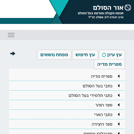
Toggle
gation
עץ עיון
עץ חיפוש
מפתח נושאים
ספרית מדיה
ספרית מדיה
כתבי בעל הסולם
כתבי תלמידי בעל הסולם
ספר הזהר
כתבי הארי
ספר היצירה
מקובלים נוספים