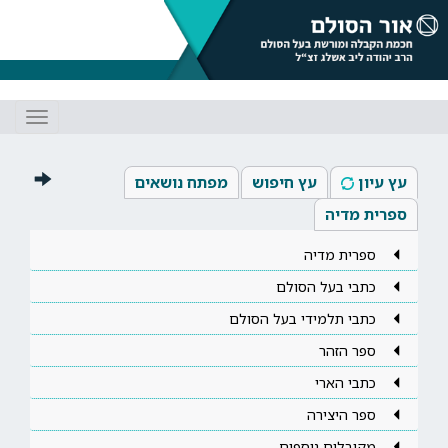
Toggle
gation
עץ עיון
עץ חיפוש
מפתח נושאים
ספרית מדיה
ספרית מדיה
כתבי בעל הסולם
כתבי תלמידי בעל הסולם
ספר הזהר
כתבי הארי
ספר היצירה
מקובלים נוספים