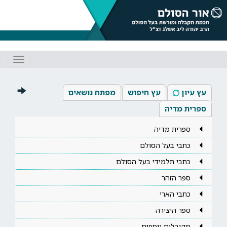
Toggle
gation
עץ עיון
עץ חיפוש
מפתח נושאים
ספרית מדיה
ספרית מדיה
כתבי בעל הסולם
כתבי תלמידי בעל הסולם
ספר הזהר
כתבי הארי
ספר היצירה
מקובלים נוספים