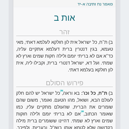
מאמר נח ותיבה א-יד
אות ב
זהר
ב) ת"ח, כל ישראל אית לון חולקא לעלמא דאתי, מאי
טעמא, בגין דנטרין ברית דעלמא אתקיים עליה,
כד"א אם לא בריתי יומם ולילה חקות שמים וארץ לא
שמתי. ועל דא, ישראל דנטרי ברית, וקבילו ליה, אית
לון חולקא בעלמא דאתי.
פירוש הסולם
ב)
ת"ח, כל וכו':
בא וראה,
כל ישראל יש להם חלק
לעולם הבא, ושואל, מהו הטעם. ואומר, משום שהם
שומרים את הברית, שהעולם מתקיים עליו, כמו
שאומר הכתוב,
אם לא בריתי יומם ולילה חוקות
שמים וארץ לא שמתי. דהיינו ששומרים ברית מילה
בקדושה שלא לטמא אותו בשז"ל, ובעריות. ולפיכך,