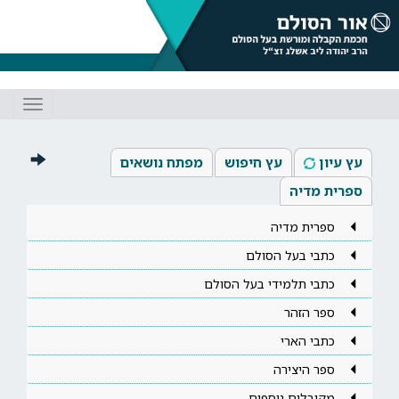
Toggle
gation
עץ עיון
עץ חיפוש
מפתח נושאים
ספרית מדיה
ספרית מדיה
כתבי בעל הסולם
כתבי תלמידי בעל הסולם
ספר הזהר
כתבי הארי
ספר היצירה
מקובלים נוספים