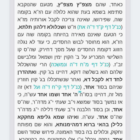
כאחד, שהם
מצפ"ץ מצפ"ץ,
מטעם שהנוקבא
סתימא בשמא בעת שהוא כלולה עם הז"א בקומה
שוה, שפירושו, שאינה צריכה לקבל אורותיה מז"א
(
כנ"ל דף ק"ד ד"ה את)
וז"ש
ושכלולא דלהון תלתא,
כי הטעם שאינם מאירה בהיותה בקומה שוה עם
הז"א, הוא מחוסר לבוש החסדים, כי עוד לא נגלה
הזווג דקומת החסדים שעל מסך דחירק, שה"ס קו
השלישי המכריע על ב' הקוין ימין ושמאל ומלבישם
זב"ז. (
כנ"ל דף מ"ח ד"ה ונמשכה
) הרי שהשכלול
שלהם הוא בשלשה דוקא, דהיינו בג' קוין.
ואתהדרן
לחד דא לקבל דא,
ואחר שנשתכללו בג' קוין חוזרין
שניהם בסוד
אחד,
(
כנ"ל דף קי"ח ד"ה ועל
דא) זה
מול זה, דהיינו בסו"ה
ה' אחד ושמו אחד
עש"ה, כי
אז נמשך בסוד שמשא וי"ב שעתי י"ג מדה"ר, שה"ס
אחד,
וכן בסוד הלבנה וי"ב שעתי דלילה י"ג מדה"ר
שה"ס
אחד.
עש"ה.
ואיהו שמא גליפא מחקקא
כלילן בהאי ברזא דמהימנותא,
והוא שם מפותח
וחקוק, וכלולים בה בסוד האמונה. פירוש שסוד השם
אחד,
נחקק ונכלל ע"י אלו התיקונים גם בהנוקבא,