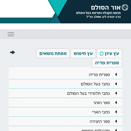
Toggle
gation
עץ עיון
עץ חיפוש
מפתח נושאים
ספרית מדיה
ספרית מדיה
כתבי בעל הסולם
כתבי תלמידי בעל הסולם
ספר הזהר
כתבי הארי
ספר היצירה
מקובלים נוספים