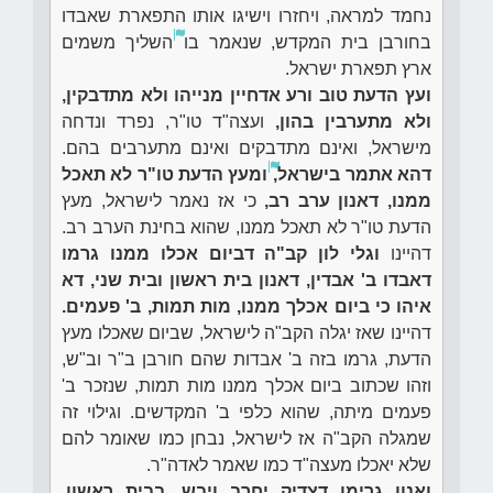
נחמד למראה, ויחזרו וישיגו אותו התפארת שאבדו
בחורבן בית המקדש, שנאמר בו
השליך משמים
ארץ תפארת ישראל.
ועץ הדעת טוב ורע אדחיין מנייהו ולא מתדבקין,
ולא מתערבין בהון,
ועצה"ד טו"ר, נפרד ונדחה
מישראל, ואינם מתדבקים ואינם מתערבים בהם.
דהא אתמר בישראל,
ומעץ הדעת טו"ר לא תאכל
ממנו, דאנון ערב רב,
כי אז נאמר לישראל, מעץ
הדעת טו"ר לא תאכל ממנו, שהוא בחינת הערב רב.
דהיינו
וגלי לון קב"ה דביום אכלו ממנו גרמו
דאבדו ב' אבדין, דאנון בית ראשון ובית שני, דא
איהו כי ביום אכלך ממנו, מות תמות, ב' פעמים.
דהיינו שאז יגלה הקב"ה לישראל, שביום שאכלו מעץ
הדעת, גרמו בזה ב' אבדות שהם חורבן ב"ר וב"ש,
וזהו שכתוב ביום אכלך ממנו מות תמות, שנזכר ב'
פעמים מיתה, שהוא כלפי ב' המקדשים. וגילוי זה
שמגלה הקב"ה אז לישראל, נבחן כמו שאומר להם
שלא יאכלו מעצה"ד כמו שאמר לאדה"ר.
ואנון גרימו דצדיק יחרב ויבש, בבית ראשון,