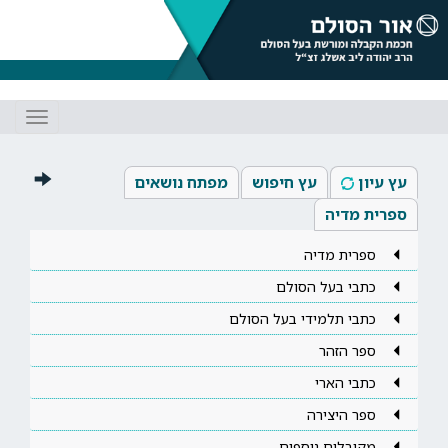
Toggle
gation
עץ עיון
עץ חיפוש
מפתח נושאים
ספרית מדיה
ספרית מדיה
כתבי בעל הסולם
כתבי תלמידי בעל הסולם
ספר הזהר
כתבי הארי
ספר היצירה
מקובלים נוספים