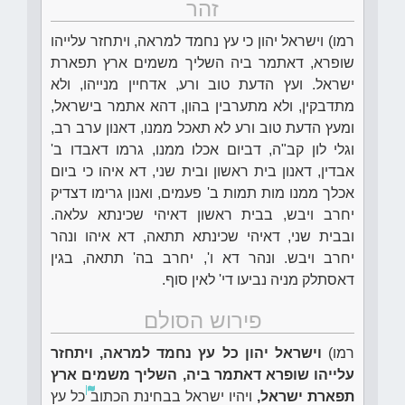
זהר
רמו) וישראל יהון כי עץ נחמד למראה, ויתחזר עלייהו
שופרא, דאתמר ביה השליך משמים ארץ תפארת
ישראל. ועץ הדעת טוב ורע, אדחיין מנייהו, ולא
מתדבקין, ולא מתערבין בהון, דהא אתמר בישראל,
ומעץ הדעת טוב ורע לא תאכל ממנו, דאנון ערב רב,
וגלי לון קב"ה, דביום אכלו ממנו, גרמו דאבדו ב'
אבדין, דאנון בית ראשון ובית שני, דא איהו כי ביום
אכלך ממנו מות תמות ב' פעמים, ואנון גרימו דצדיק
יחרב ויבש, בבית ראשון דאיהי שכינתא עלאה.
ובבית שני, דאיהי שכינתא תתאה, דא איהו ונהר
יחרב ויבש. ונהר דא ו', יחרב בה' תתאה, בגין
דאסתלק מניה נביעו די' לאין סוף.
פירוש הסולם
רמו)
וישראל יהון כל עץ נחמד למראה, ויתחזר
עלייהו שופרא דאתמר ביה, השליך משמים ארץ
תפארת ישראל,
ויהיו ישראל בבחינת הכתוב
כל עץ