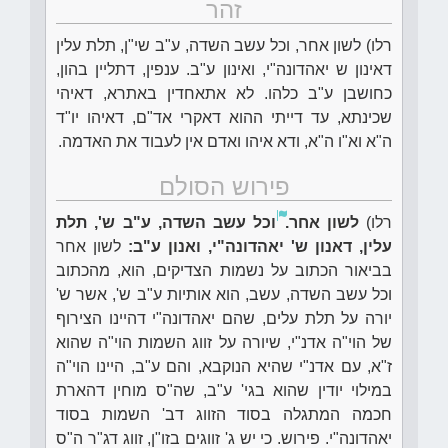
זהר
רלו) לשון אחר, וכל עשב השדה, ע"ב שי"ן, תלת עלין
דאינון ש יאהדונה"י, ואינון ע"ב. ענפין, דתליין בהון,
כחושבן ע"ב כלהו. לא אתאחדין באתרא, דאיהי
שכינתא, עד דייתי ההוא דאקרי אד"ם, דאיהו יו"ד
ה"א וא"ו ה"א, ודא איהו ואדם אין לעבוד את האדמה.
פירוש הסולם
רלו)
לשון אחר.
וכל עשב השדה, ע"ב ש', תלת
עלין, דאנון ש' יאהדונה"י, ואנון ע"ב:
לשון אחר
בביאור הכתוב על נשמות הצדיקים, הוא, מהכתוב
וכל עשב השדה, עשב, הוא אותיות ע"ב ש', אשר ש'
יורה על תלת עלים, שהם יאהדונה"י דהיינו הצירוף
של הוי"ה אדנ"י, שיורה על זווג השמות הוי"ה שהוא
ז"א, עם אדנ"י שהיא הנוקבא, והם ע"ב, היינו הוי"ה
במילוי יודין שהוא בגי' ע"ב, שה"ס מוחין דהארת
חכמה המתגלה בסוד הזווג דב' השמות בסוד
יאהדונה"י. פירוש. כי יש ג' זווגים בזו"ן, זווג דג"ר ה"ס