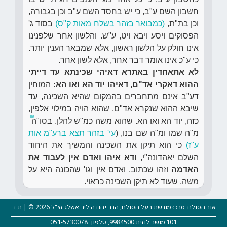
חשבון השם ע"ב, כי יש בחסד השם ע"ב וכן בגבורה,
וכן בת"ת,
(כמבואר בזהר בשלח מאות ק"ס)
בסוד ג'
הפסוקים ויסע ויבא ויט, ע"ש. והלשון אחר שלפנינו
אינו חולק על הלשון ראשון, אלא שמבאר הענין יותר.
כי ע"כ אינו אומר דבר אחר, אלא לשון אחר.
לא אתאחדין באתרא דאיהי שכינתא עד דייתי
ההוא דאקרי אד"ם, דאיהו יוד הא ואו הא:
המוחין
דע"ב אינם מתחברים בהמקום שהיא השכינה, עד
שיבא ההוא שנקרא אד"ם, שהוא הויה במילוי אלפין,
כזה, יוד הא ואו הא. שהוא משה כמ"ש להלן. בסו"ה
מ"ה שמו ומ"ה שם בנו, (
עי' בזהר תצא ברע"מ אות
ע"ז)
כי הוא תיקן את השכינה והמשיך את היחוד
השלם יאהדונה"י,
ודא איהו ואדם אין לעבוד את
האדמה
וזהו שכתוב, ואדם אין וגו' שהכונה היא על
משה, שעוד לא תיקן השכינה כראוי.
אור הסולם: מרכז מורשת בעל הסולם, הרב יהודה ליב אשלג זצ"ל 2026 © | ת.ד.
101 מושב לוזית 9984500, טלפון: 051-5730078