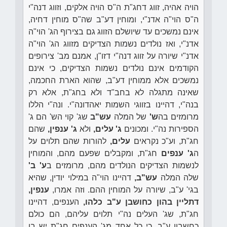
הויה אהיה, זווג דחג"ת ה"ס הויה אלקים, וזווג דנה"י
ה"ס הוי"ה אדנ"י, ומוחין דע"ב שה"ס מוחין דחיה,
אינם נמשכים עד שיושלם הזווג גם בצירוף הג' הוי"ה
אדנ"י, ואז נולדים נשמות הצדיקים מזווג הג' הוי"ה
אדנ"י שיורה על זווג דנה"י דזו"ן, אמנם מב' צירופים
הקודמים אינם נולדים נשמות הצדיקים, כי אינם
נמשכים אלא ממוחין דע"ב, שהוא הארת החכמה,
שאינה מתגלה לא בחב"ד ולא בחג"ת, אלא רק
בנה"י, דהיינו בזווגי השמות יאהדונה"י. ונה"י הללו
מרומזים בה
ש'
של המלה
עש"ב
שג' קוי הש' הם ג'
הספירות נה"י. ומכונים
ג' עלים,
ולא
ג' ענפין,
שהם
חג"ת, וע"כ נקראים
עלים,
להורות שהם תלוים על
ה
ג' ענפים
חג"ת, ומקבלים שפעם מהם, והמוחין
לנשמות הצדיקים הנולדים מהם, מרומזים ב
ע' ב'
שלה המלה
עש"ב,
דהיינו הוי"ה במילוי יודין, שהיא
בגי' ע"ב, שיורה על המוחין ההם. וזה אמרו,
ענפין,
דתליין בהון כחושבן ע"ב כלהו,
הענפים, דהיינו
חג"ת, שג' העלים נה"י תלוים עליהם, הם כולם
כחשבון ע"ב. כי כל אחד מג' הענפים חג"ת יש בו