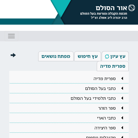
Toggle
gation
עץ עיון
עץ חיפוש
מפתח נושאים
ספרית מדיה
ספרית מדיה
כתבי בעל הסולם
כתבי תלמידי בעל הסולם
ספר הזהר
כתבי הארי
ספר היצירה
מקובלים נוספים