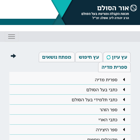
Toggle
gation
עץ עיון
עץ חיפוש
מפתח נושאים
ספרית מדיה
ספרית מדיה
כתבי בעל הסולם
כתבי תלמידי בעל הסולם
ספר הזהר
כתבי הארי
ספר היצירה
מקובלים נוספים