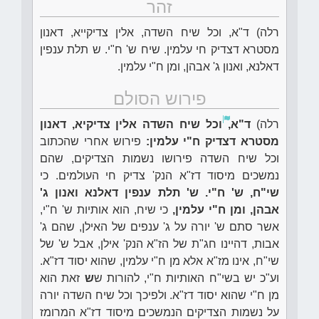
זהר
רלה) ד"א, וכל שיח השדה, אלין צדיקייא, דאנון
מסטרא דצדיק חי עלמין. שיח ש' ח"י. ש תלת ענפין
דאלנא, ואנון ג' אבהן, ומן ח"י עלמין.
פירוש הסולם
רלה)
ד"א,
וכל שיח השדה אלין צדיקיא, דאנון
מסטרא דצדיק ח"י עלמין:
פירוש אחרי שהכתוב
וכל שיח השדה פירושו נשמות הצדיקים, שהם
נמשכים מיסוד דז"א הנק' צדיק חי העולמים. כי
שי"ח, ש' ח"י. ש' תלת ענפין דאלנא ואנון ג'
אבהן, ומן ח"י עלמין,
כי שיח, הוא אותיות ש' ח"י,
אשר סתם ש' יורה על ג' ענפים של האילן, שהם ג'
אבות, דהיינו חג"ת של הז"א הנק' אילן, אבל ש' של
שי"ח, אינו מז"א אלא מן ח"י עלמין, שהוא יסוד דז"א.
וע"כ יש בשי"ח האותיות ח"י, להורות ש
ש
זאת הוא
מן ח"י שהוא יסוד דז"א. ולפיכך וכל שיח השדה יורה
על נשמות הצדיקים הנמשכים מיסוד דז"א המרומז