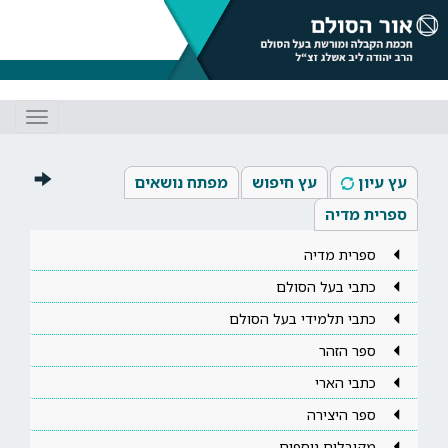
Toggle
gation
עץ עיון
עץ חיפוש
מפתח נושאים
ספרית מדיה
ספרית מדיה
כתבי בעל הסולם
כתבי תלמידי בעל הסולם
ספר הזהר
כתבי הארי
ספר היצירה
מקובלים נוספים