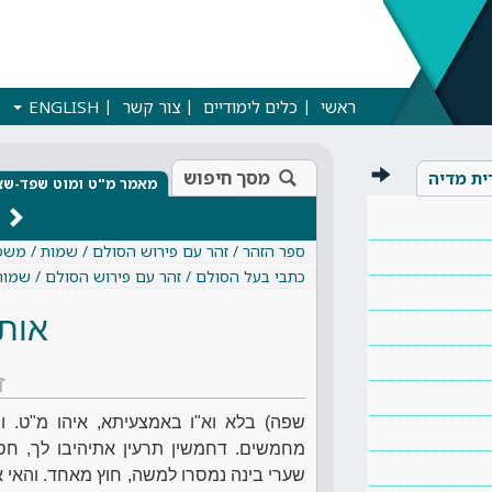
ראשי
כלים לימודיים
צור קשר
ENGLISH
מסך חיפוש
ית מדיה
מאמר מ"ט ומוט שפד-שצ
ספר הזהר / זהר עם פירוש הסולם / שמות / מש
כתבי בעל הסולם / זהר עם פירוש הסולם / שמו
אות
ז
שפה) בלא וא"ו באמצעיתא, איהו מ"ט. וצ
מחמשים. דחמשין תרעין אתיהיבו לך, חס
שערי בינה נמסרו למשה, חוץ מאחד. והאי א