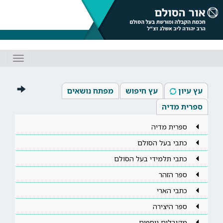
Toggle
gation
עץ עיון
עץ חיפוש
מפתח נושאים
ספרית מדיה
ספרית מדיה
כתבי בעל הסולם
כתבי תלמידי בעל הסולם
ספר הזהר
כתבי הארי
ספר היצירה
מקובלים נוספים