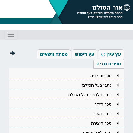
Toggle
gation
עץ עיון
עץ חיפוש
מפתח נושאים
ספרית מדיה
ספרית מדיה
כתבי בעל הסולם
כתבי תלמידי בעל הסולם
ספר הזהר
כתבי הארי
ספר היצירה
מקובלים נוספים