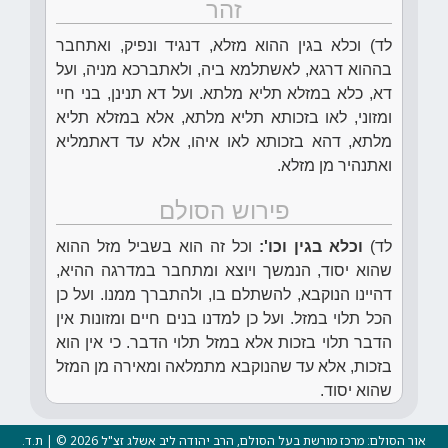
זהר
לד) וכלא בגין ההוא מזלא, דנגיד ונפיק, ואתחבר
בההוא דרגא, לאשתלמא ביה, ולאתברכא מניה, ועל
דא, כלא במזלא תליא מלתא. ועל דא תנינן, בני חיי
ומזוני, לאו בזכותא תליא מלתא, אלא במזלא תליא
מלתא, דהא בזכותא לאו איהו, אלא עד דאתמליא
ואתנהיר מן מזלא.
פירוש הסולם
לד)
וכלא בגין וכו':
וכל זה הוא בשביל מזל ההוא
שהוא יסוד, הנמשך ויוצא ומתחבר במדרגה ההיא,
דהיינו הנוקבא, להשתלם בו, ולהתברך ממנו. ועל כן
הכל תלוי במזל. ועל כן למדנו בנים חיים ומזונות אין
הדבר תלוי בזכות אלא במזל תלוי הדבר. כי אין הוא
בזכות, אלא עד שהנוקבא מתמלאה ומאירה מן המזל
שהוא יסוד.
אור הסולם: מרכז מורשת בעל הסולם, הרב יהודה ליב אשלג זצ"ל 2026 © | ת.ד.