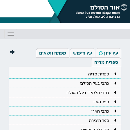
Toggle
gation
עץ עיון
עץ חיפוש
מפתח נושאים
ספרית מדיה
ספרית מדיה
כתבי בעל הסולם
כתבי תלמידי בעל הסולם
ספר הזהר
כתבי הארי
ספר היצירה
מקובלים נוספים