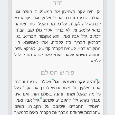
זהר
א) והיה עקב תשמעון את המשפטים האלה וגו',
ואכלת ושבעת וברכת את יי' אלהיך וגו', פקודא דא
לברכא ליה לקב"ה, על כל מה דאכיל ושתי, ואתהני
בהאי עלמא. ואי לא בריך, אקרי גזלן לגבי קב"ה.
דכתיב גוזל אביו ואמו. והא אוקמוה חברייא. בגין
דברכאן דבריך ב"נ לקב"ה, אתי לאמשכא חיין
ממקורא דחיי, לשמיה דקב"ה קדישא, ולארקא עליה
מההוא משחא עלאה, ואתי לאתמשכא מתמן לכל
עלמא.
פירוש הסולם
א)
והיה עקב תשמעון וגו':
ואכלת ושבעת וברכת
את ה' אלקיך וגו'. מצוה זו היא לברך את הקב"ה על
כל מה שאכל ושתה ונהנה בעולם הזה, ואם אינו
מברך נקרא גזלן להקב"ה. שכתוב,
גוזל אביו ואמו,
והעמידו החברים שסובב על הקב"ה. משום
שהברכות שהאדם מברך את הקב"ה באים להמשיך