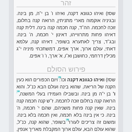
זהר
שסז) ואיהו כגוונא דקנה, ואיהו ו' בן י"ה, מן בינה.
ובגיניה אוקמוה מארי מתניתין, הרואה קנה בחלום,
זוכה לחכמה. הה"ד, קנה חכמה קנה בינה. דלית קנה
דאיהו פחות מתרווייהו, דאינון י' חכמה, ה' בינה.
ובג"ד, צריך לאתערא בשופר, דאיהו קנה, עלמא
דאתי, עולם ארוך, ארך אפים, דמשתכחי מיניה י"ג
מכילין דרחמי, כחושבן וא"ו, א' ארך, ו' ו' אפים.
פירוש הסולם
שסז)
ואיהו כגוונא דקנה
וכו':
ויום הכפורים הוא כעין
הקנה של הריאה, שהוא בינה ועולם הבא כנ"ל. והוא
ו'
בן י"ה מן בינה. ובשבילו העמידו בעלי המשנה,
הרואה קנה בחלום זוכה לחכמה. ז"ש קנה חכמה קנה
בינה. שאין קנה פחות משניהם, שהם י' חכמה, ה'
בינה. כי אין בינה בלא חכמה, ואין חכמה בלא בינה.
ומשום זה צריכים לעורר
בשופר, שהוא קנה, כנ"ל,
שהוא עולם הבא, עולם ארוך המקבלת מאריך אנפין,