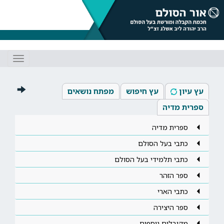
Toggle
gation
עץ עיון
עץ חיפוש
מפתח נושאים
ספרית מדיה
ספרית מדיה
כתבי בעל הסולם
כתבי תלמידי בעל הסולם
ספר הזהר
כתבי הארי
ספר היצירה
מקובלים נוספים