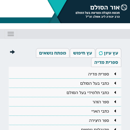
Toggle
gation
עץ עיון
עץ חיפוש
מפתח נושאים
ספרית מדיה
ספרית מדיה
כתבי בעל הסולם
כתבי תלמידי בעל הסולם
ספר הזהר
כתבי הארי
ספר היצירה
מקובלים נוספים