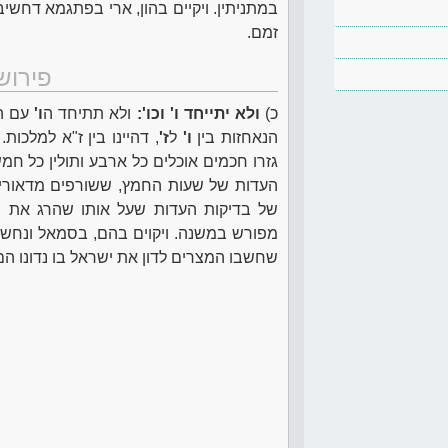
במתניתין. ויקיים בהון, ארי בפתגמא דחשיבו
זמם.
פירוש
כ)
ולא יתייחד ו' וכו':
ולא תתיחד ה
ו'
עם ה
הנאחזות בין
ו'
ל
ז'
, דהיינו בין ז"א למלכו
גזרו חכמים אוכלים כל ארבע ותולין כל ח
העדות של שעות החמץ, ששורפים מדאורי
של בדיקות העדות שעל אותו שהרג את ה
מפורש במשנה. ויקוים בהם, בסמאל ונחש, כ
שחשבו המצרים לדון את ישראל בו נדונו הם.