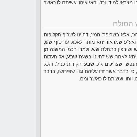
 מצראי למידן וכו'. והאי איהו ועשיתם לו כאשר
 הסולם
ז'
, אלא בשריפת חמץ, דהיינו לשרוף הקליפות
ת. ואע"פ שמדאורייתא מותר לאכול עד סוף שש,
מש ושורפין בתחלת שש. ולמדו חכמי המשנה מן
יתא לאחר שש דהיינו בשעה
שבע
, אל העדות
נפש, שצריכים ג"כ
שבע
חקירות כנ"ל. והכל
י בדבר אשר זדו עליהם וגו'. שפירושו, בדבר
 וזהו, ועשיתם לו כאשר זמם.