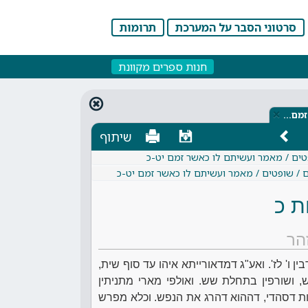
סרטוני הסבר על המערכת
תרומות
חנות ספרים מקוונת
×
זמם…
שיתוף
פטים / מאמר ועשיתם לו כאשר זמם יט-כ
ם / שופטים / מאמר ועשיתם לו כאשר זמם יט-כ
ת כ
הר
ין ו' לז'. ואע"ג דמדאורייתא איהו עד סוף שית,
מש, ושורפין בתחלת שש. ואולפי מארי מתניתין
 דסהדי, דההוא דהרג את הנפש. וכלא מפרש