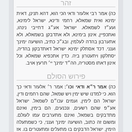
זהר
כה) אמר רבי אלעזר ודאי הכי הוא, דהא תנינן, דאית
ימינא ואית שמאלא, רחמי ודינא, ישראל לימינא,
ועע״ז לשמאלא. ישראל אע״ג דחייבי נינהו,
ואתכפיין, אינון בימינא, ולא אתדבקן בשמאלא, ולא
אתערבון בהדה לעלמין. ובג״כ כתיב, הושיעה ימינך
וענני. דכד אסתלק ימינא ישראל דאתדבקון בהדיה,
יסתלקון ויתעטרון ביה. כדין אתכפיא שמאלא, וכל
אינון דאתו מסטריה, הה״ד ימינך יי׳ תרעץ אויב.
פירוש הסולם
כה)
אמר ר״א ודאי וכו׳:
אמר ר׳ אלעזר ודאי כך
הוא. כי למדנו שיש ימין ויש שמאל, שהם רחמים ודין,
ישראל הם לימין, ועמים עכו״ם לשמאל. ישראל
אע״פ שהם רשעים, ונכנעים, הם בימין, ואינם
מתדבקים בשמאל, ואינם מתערבים עמו לעולם.
ומשום זה כתוב, הושיעה ימינך וענני, כי כשמתעלה
הימין, ישראל הדבקים בו מתעלים ומתעטרים בו. אז