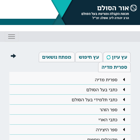
Toggle
gation
עץ עיון
עץ חיפוש
מפתח נושאים
ספרית מדיה
ספרית מדיה
כתבי בעל הסולם
כתבי תלמידי בעל הסולם
ספר הזהר
כתבי הארי
ספר היצירה
מקובלים נוספים