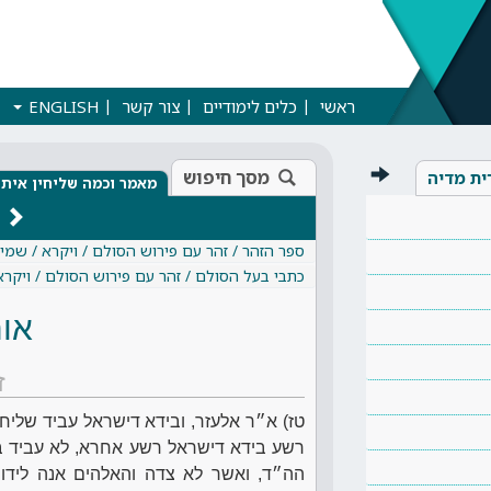
ראשי
כלים לימודיים
צור קשר
ENGLISH
מסך חיפוש
ית מדיה
מאמר וכמה שליחין אית
ספר הזהר / זהר עם פירוש הסולם / ויקרא / שמי
כתבי בעל הסולם / זהר עם פירוש הסולם / ויקרא
אות
ז
טז) א״ר אלעזר, ובידא דישראל עביד שליחות
רשע בידא דישראל רשע אחרא, לא עביד ביה
הה״ד, ואשר לא צדה והאלהים אנה לידו.