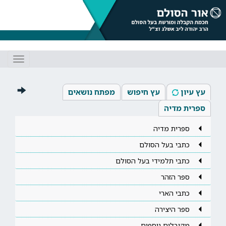
Toggle
gation
עץ עיון
עץ חיפוש
מפתח נושאים
ספרית מדיה
ספרית מדיה
כתבי בעל הסולם
כתבי תלמידי בעל הסולם
ספר הזהר
כתבי הארי
ספר היצירה
מקובלים נוספים