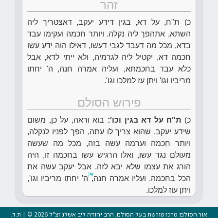
זהר
כ) ת"ח, על דא, בגין דידע יעקב, דאצטריך ליה
השתא, אתהפך ליה נקלה. ויותר חכמה ועקימו עבד
בדא, מכל מה דעבד לגבי דעשו, דאילו הוה ידע עשו
חכמה דא, יקטיל ליה לגרמיה, ולא ייתי לדא, אבל
כלא עבד בחכמתא, ועליה אמרה חנה, ה' יחתו
מריביו וגו' ויתן עז למלכו וגו'.
פירוש הסולם
כ)
ת"ח על דא בגין וכו':
בוא וראה, על כן, משום
שידע יעקב, שהוא צריך לו עתה, הפך לפניו לנקלה,
ויותר חכמה וערמה עשה בזה, מכל מה שעשה
מעולם נגד עשו, ואלו הרגיש עשו בחכמה זו, היה
הורג את עצמו שלא יבא לזה. אבל יעקב עשה את
הכל בחכמה. ועליו אמרה חנה,
ה' יחתו מריביו וגו',
ויתן עוז למלכו.
אור הסולם: מרכז מורשת בעל הסולם, הרב יהודה ליב אשלג זצ"ל 2026 © | ת.ד.