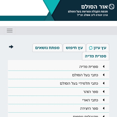
Toggle
gation
עץ עיון
עץ חיפוש
מפתח נושאים
ספרית מדיה
ספרית מדיה
כתבי בעל הסולם
כתבי תלמידי בעל הסולם
ספר הזהר
כתבי הארי
ספר היצירה
מקובלים נוספים