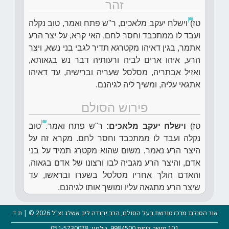
זהר
טז)
וישלח יעקב מלאכים, ר"ש פתח ואמר, טוב נקלה
ועבד לו ממתכבד וחסר לחם, האי קרא, על יצר הרע
אתמר, בגין דאיהו מקטרגא תדיר לגבי בני נשא, ויצר
הרע, איהו ארים לביה ורעותיה דבר נש בגאותא,
ואזיל אבתריה, מסלסל שעריה וברישיה, עד דאיהו
אתגאי עליה, ומשיך ליה לגיהנם.
פירוש הסולם
טז)
וישלח יעקב מלאכים:
ר"ש פתח ואמר.
טוב
נקלה ועבד לו ממתכבד וחסר לחם. מקרא זה על
היצר הרע נאמר, משום שהוא מקטרג תמיד על בני
אדם, והיצר הרע מגביה לבו ורצונו של אדם בגאוה,
והאדם הולך אחריו מסלסל בשערו ובראשו, עד
שיצר הרע מתגאה עליו ומושך אותו לגיהנם.
אור הסולם: מרכז מורשת בעל הסולם, הרב יהודה ליב אשלג זצ"ל 2026 © | ת.ד.
101 מושב לוזית 9984500, טלפון: 051-5730078