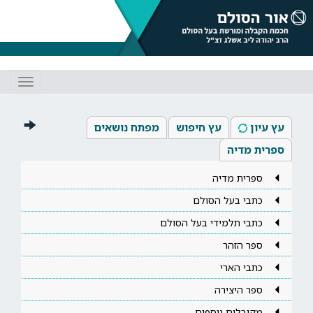
Toggle
gation
עץ עיון
עץ חיפוש
מפתח נושאים
ספרית מדיה
ספרית מדיה
כתבי בעל הסולם
כתבי תלמידי בעל הסולם
ספר הזהר
כתבי הארי
ספר היצירה
מקובלים נוספים