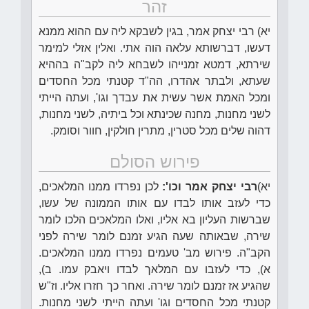
זהר
יא) רבי יצחק אמר, בגין לשבקא ליה עם ההוא ממנא
דעשו, דברשותא עלאה הוה אתי. ואלין אזלי למימר
שירתא, דמטא זמנייהו לשבחא ליה לקב"ה בההיא
שעתא, ולבתר אהדרו, הה"ד קטנתי מכל החסדים
ומכל האמת אשר עשית את עבדך וגו', ועתה הייתי
לשני מחנות, מחנה שכינתא וכל ביתיה, לשני מחנות,
דהוה שלים מכל סטרין, מתרין חולקין, חוור וסומק.
פירוש הסולם
יא)
רבי יצחק אמר וכו':
לכן נפרדו ממנו המלאכים,
כדי לעזב אותו לבדו עם אותו הממונה של עשו,
שברשות העליון בא אליו, ואלו המלאכים הלכו לומר
שירה, שבאותה שעה הגיע זמנם לומר שירה לפני
הקב"ה. פירוש מב' טעמים נפרדו ממנו המלאכים.
א), כדי לעזבו עם המלאך לבדו ויאבק עמו. ב),
שהגיע אז זמנם לומר שירה. ואחר כך חזרו אליו. וז"ש
קטנתי מכל החסדים וגו' ועתה הייתי לשני מחנות.