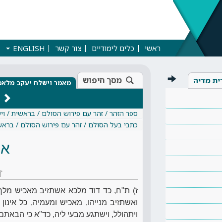
ראשי
כלים לימודיים
צור קשר
ENGLISH
מסך חיפוש
ית מדיה
מאמר וישלח יעקב מלאכ
ספר הזהר / זהר עם פירוש הסולם / בראשית / ו
כתבי בעל הסולם / זהר עם פירוש הסולם / בראש
או
ז
ז) ת"ח, כד דוד מלכא אשתזיב מאכיש מלך 
ואשתזיב מנייהו, מאכיש ומעמיה, כל אינון
ויתהולל, וישתגע מבעי ליה, כד"א כי הבאתם