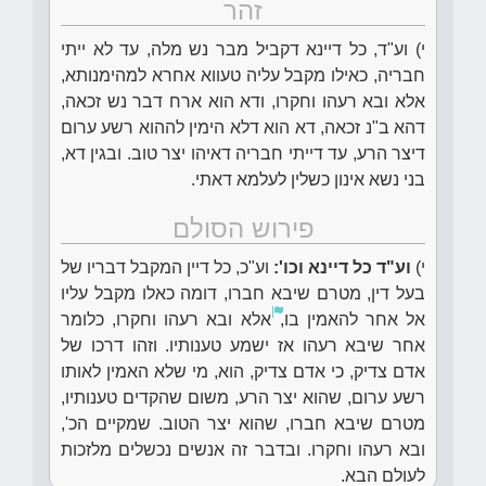
זהר
י) וע"ד, כל דיינא דקביל מבר נש מלה, עד לא ייתי
חבריה, כאילו מקבל עליה טעווא אחרא למהימנותא,
אלא ובא רעהו וחקרו, ודא הוא ארח דבר נש זכאה,
דהא ב"נ זכאה, דא הוא דלא הימין לההוא רשע ערום
דיצר הרע, עד דייתי חבריה דאיהו יצר טוב. ובגין דא,
בני נשא אינון כשלין לעלמא דאתי.
פירוש הסולם
י)
וע"ד כל דיינא וכו':
וע"כ, כל דיין המקבל דבריו של
בעל דין, מטרם שיבא חברו, דומה כאלו מקבל עליו
אל אחר להאמין בו,
אלא ובא רעהו וחקרו, כלומר
אחר שיבא רעהו אז ישמע טענותיו. וזהו דרכו של
אדם צדיק, כי אדם צדיק, הוא, מי שלא האמין לאותו
רשע ערום, שהוא יצר הרע, משום שהקדים טענותיו,
מטרם שיבא חברו, שהוא יצר הטוב. שמקיים הכ',
ובא רעהו וחקרו. ובדבר זה אנשים נכשלים מלזכות
לעולם הבא.