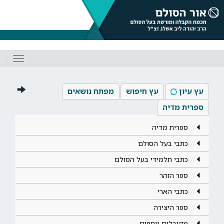
Toggle
gation
עץ עיון
עץ חיפוש
מפתח נושאים
ספרית מדיה
ספרית מדיה
כתבי בעל הסולם
כתבי תלמידי בעל הסולם
ספר הזהר
כתבי הארי
ספר היצירה
מקובלים נוספים