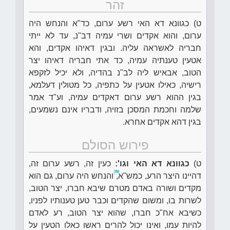
זהר
ט) כגוונא דא האי רשע ערום, כד"א והנחש היה
ערום, והוא אקדים ושרי עמיה דב"נ, עד לא ייתי
חבריה לאשראה עליה. ובגין דאיהו אקדים, והא
אטעין טענתיה עמיה, כד אתי חבריה דאיהו יצר
הטוב, אבאיש ליה לב"נ בהדיה, ולא יכיל לזקפא
רישיה, כאילו אטעין על כתפיה, כל מטולין דעלמא,
בגין ההוא רשע ערום דאקדים עמיה, וע"ד אמר
שלמה וחכמת המסכן בזויה, ודבריו אינם נשמעים,
בגין דהא אקדים אחרא.
פירוש הסולם
ט)
כגוונא דא האי וגו':
כעין זה, רשע ערום זה,
דהיינו היצר הרע, כמש"א,
והנחש היה ערום, גם הוא
מקדים ושורה באדם מטרם שיבא חברו, יצר הטוב,
לשרות בו, ומשום שהקדים וכבר טען טענותיו לפניו,
כשיבא אח"כ חברו, שהוא יצר הטוב, רע לאדם
להיות עמו, ואינו יכול להרים ראשו כאלו הטעין על