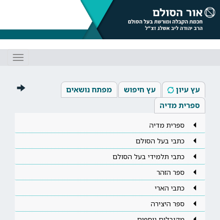
Toggle
gation
עץ עיון
עץ חיפוש
מפתח נושאים
ספרית מדיה
ספרית מדיה
כתבי בעל הסולם
כתבי תלמידי בעל הסולם
ספר הזהר
כתבי הארי
ספר היצירה
מקובלים נוספים