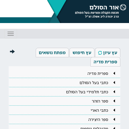
Toggle
gation
עץ עיון
עץ חיפוש
מפתח נושאים
ספרית מדיה
ספרית מדיה
כתבי בעל הסולם
כתבי תלמידי בעל הסולם
ספר הזהר
כתבי הארי
ספר היצירה
מקובלים נוספים