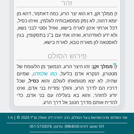
זהר
ז) ממלך זקן, דא הוא יצר הרע, כמה דאתמר, דהא מן
יומא דהוה, לא נפק ממסאבותיה לעלמין, ואיהו כסיל,
דכל ארחוי אינון לארח בישא, ואזיל וסטי לבני נשא,
ולא ידע לאזדהרא, ואיהו אתי עם ב"נ בתסקופין, בגין
לאסטאה לון מארח טבא, לארח בישא.
פירוש הסולם
ז)
ממלך זקן:
זהו היצר הרע, הנמשך מן הלעומת של
מטטרון, הנקרא אדם בליעל,
כמו שלמדנו
, שמיום
שהיה, לא יצא מטומאתו לעולם. והוא
כסיל,
שכל
דרכיו הם לדרך הרע, והולך ומדיח בני אדם, ואינו
יודע להזהר, והוא בא בעלילה עם בני אדם, כדי
להדיח אותם מדרך הטוב אל דרך הרע.
אור הסולם: מרכז מורשת בעל הסולם, הרב יהודה ליב אשלג זצ"ל 2026 © | ת.ד.
101 מושב לוזית 9984500, טלפון: 051-5730078