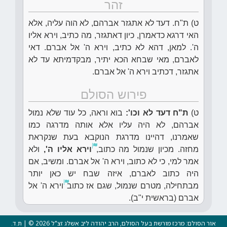
זהר
ט) ת"ח. דעד לא אתגזר אברהם, לא הוה עליה, אלא
האי דרגא כדאמרן, כיון דאתגזר, מה כתיב, וירא אליו
ה'. למאן, דהא לא כתיב, וירא ה' אל אברם. דאי
לאברם, מאי שבחא הכא יתיר, מבקדמיתא עד לא
אתגזר, דכתיב וירא ה' אל אברם.
פירוש הסולם
ט)
ת"ח דעד לא וכו':
בוא וראה, כל עוד שלא נמול
אברהם, לא היה עליו אלא אותה מדרגה כמו
שאמרנו, דהיינו מדרגת הנוקבא בעת שנקראת
מחזה. מכיון שנמול מה כתוב,
וירא אליו ה',
ולא
אמר למי, כי לא כתוב, וירא ה' אל אברם. ומשיב, אם
היה כתוב לאברם, איזה שבח יש כאן יותר
מבתחילה, מטרם שנמול, שגם אז כתוב
וירא ה' אל
אברם (בראשית י"ב).
אור הסולם: מרכז מורשת בעל הסולם, הרב יהודה ליב אשלג זצ"ל 2026 © | ת.ד.