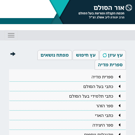
Toggle
gation
עץ עיון
עץ חיפוש
מפתח נושאים
ספרית מדיה
ספרית מדיה
כתבי בעל הסולם
כתבי תלמידי בעל הסולם
ספר הזהר
כתבי הארי
ספר היצירה
מקובלים נוספים