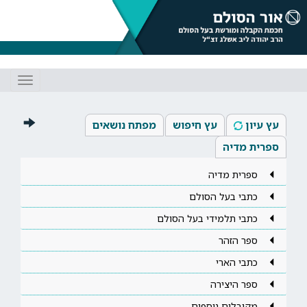
Toggle
gation
עץ עיון
עץ חיפוש
מפתח נושאים
ספרית מדיה
ספרית מדיה
כתבי בעל הסולם
כתבי תלמידי בעל הסולם
ספר הזהר
כתבי הארי
ספר היצירה
מקובלים נוספים