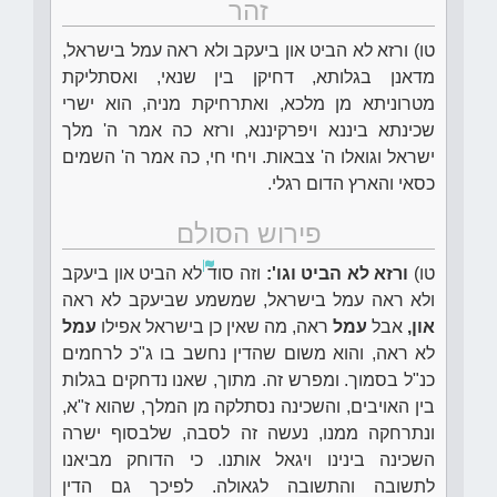
זהר
טו) ורזא לא הביט און ביעקב ולא ראה עמל בישראל,
מדאנן בגלותא, דחיקן בין שנאי, ואסתליקת
מטרוניתא מן מלכא, ואתרחיקת מניה, הוא ישרי
שכינתא ביננא ויפרקיננא, ורזא כה אמר ה' מלך
ישראל וגואלו ה' צבאות. ויחי חי, כה אמר ה' השמים
כסאי והארץ הדום רגלי.
פירוש הסולם
טו)
ורזא לא הביט וגו':
וזה סוד
לא הביט און ביעקב
ולא ראה עמל בישראל, שמשמע שביעקב לא ראה
און,
אבל
עמל
ראה, מה שאין כן בישראל אפילו
עמל
לא ראה, והוא משום שהדין נחשב בו ג"כ לרחמים
כנ"ל בסמוך. ומפרש זה. מתוך, שאנו נדחקים בגלות
בין האויבים, והשכינה נסתלקה מן המלך, שהוא ז"א,
ונתרחקה ממנו, נעשה זה לסבה, שלבסוף ישרה
השכינה בינינו ויגאל אותנו. כי הדוחק מביאנו
לתשובה והתשובה לגאולה. לפיכך גם הדין