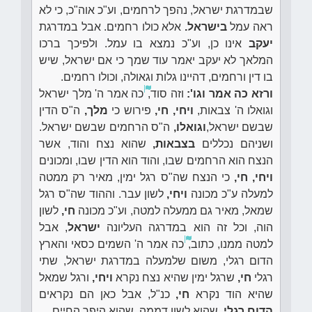
שבמדרגת ישראל, נהפך לרחמים, וע"כ אוה"כ, כי לא
ראה עמל
בישראל.
אלא כולו רחמים. אבל במדרגת
יעקב
אינו כן, וע"כ נמצא בו עמל. ולפיכך ברכו
המלאך לא יעקב יאמר עוד שמך כי אם ישראל, שיש
בו דין ורחמים, דהיינו גלות וגאולה, וכולו רחמים.
ורזא כה אמר וגו':
וזה סוד,
כה אמר ה' מלך ישראל
וגואלו ה' צבאות,
ויחי, חי,
פירוש כי
מלך,
ה"ס הדין
שבשם ישראל,
וגואלו,
ה"ס הרחמים שבשם ישראל.
ושניהם נכללים
בצבאות,
שהוא נצח והוד, אשר
הנצח הוא הרחמים שבו, והוד הוא הדין שבו, ומכונים
ויחי,
חי,
כי הנצח שה"ס רגל ימין, מאיר רק ממטה
למעלה ע"כ מכונה
ויחי,
לשון עבר. וההוד שה"ס רגל
שמאל, מאיר גם ממעלה למטה, וע"כ מכונה
חי,
לשון
הוה, וכל זה הוא במדרגה העליונה
ישראל
, אבל
למטה ממנו, כתוב,
כה אמר ה' השמים כסאי והארץ
הדום רגלי, משום שלמעלה במדרגת ישראל, שתי
רגלי
חי,
שרגל ימין שהיא נצח נקרא
ויחי,
ורגל שמאל
שהיא הוד נקרא
חי,
כנ"ל, אבל כאן הם נקראים
הדום רגלי,
שהוא לשון דממה, שהוא היפך החיים.