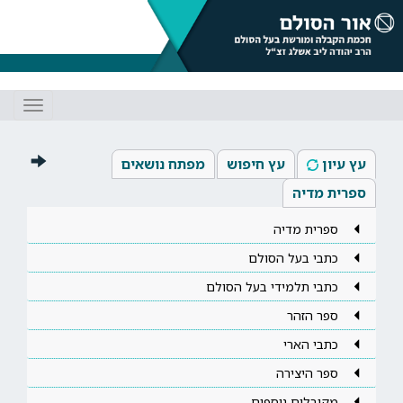
Toggle
gation
עץ עיון
עץ חיפוש
מפתח נושאים
ספרית מדיה
ספרית מדיה
כתבי בעל הסולם
כתבי תלמידי בעל הסולם
ספר הזהר
כתבי הארי
ספר היצירה
מקובלים נוספים