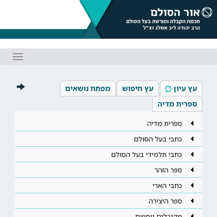
Toggle
gation
עץ עיון
עץ חיפוש
מפתח נושאים
ספרית מדיה
ספרית מדיה
כתבי בעל הסולם
כתבי תלמידי בעל הסולם
ספר הזהר
כתבי הארי
ספר היצירה
מקובלים נוספים