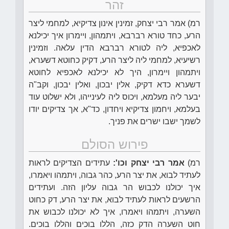
זהר
רמ) אמר רבי יצחק, זמינין אינון צדיקיא, למחמי ליצר
הרע, כחד טורא רברבא, ויתמהון, ויימרון איך יכילנא
לאכפיא, ליה לטורא רברבא הדין עלאה. וזמינין
רשיעיא, למחמי ליה ליצר הרע, דקיק כחוטא דשערא,
ויתמהון ויימרון, היך לא יכילנא לאכפיא לחוטא
דשערא כדא דקיק, אלין יבכון, ואלין יבכון, וקב"ה
יבער ליה מעלמא, ויכוס ליה לעינייהו, ולא ישלוט עוד
בעלמא, ויחמון צדיקיא ויחדון, כד"א, אך צדיקים יודו
לשמך ישבו ישרים את פניך.
פירוש הסולם
רמ)
אמר רבי יצחק וכו':
עתידים הצדיקים לראות
לעתיד לבוא, את יצר הרע, כהר גבוה, ויתמהו ויאמרו,
איך יכולנו לכבוש הר גבוה עליון הזה. ועתידים
הרשעים לראות לעתיד לבוא, את יצר הרע, דק כחוט
השערה, ויתמהו ויאמרו, איך לא יכולנו לכבוש את
חוט השערה הדק כזה, הללו בוכים והללו בוכים.