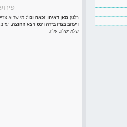
פירוש
רלט)
מאן דאיהו זכאה וכו':
מי שהוא צדיק
ויעזוב בגדו בידה וינס ויצא החוצה,
יעזוב 
שלא ישלוט עליו.