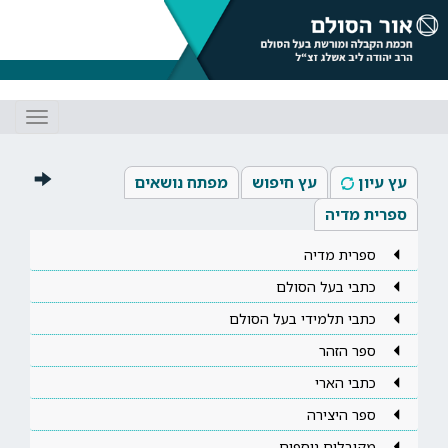
Toggle
gation
עץ עיון
עץ חיפוש
מפתח נושאים
ספרית מדיה
ספרית מדיה
כתבי בעל הסולם
כתבי תלמידי בעל הסולם
ספר הזהר
כתבי הארי
ספר היצירה
מקובלים נוספים