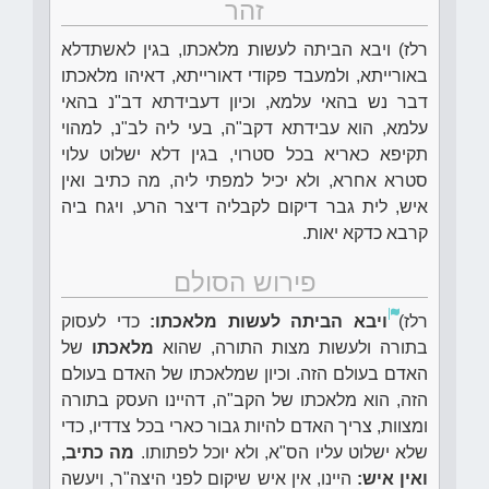
זהר
רלז) ויבא הביתה לעשות מלאכתו, בגין לאשתדלא
באורייתא, ולמעבד פקודי דאורייתא, דאיהו מלאכתו
דבר נש בהאי עלמא, וכיון דעבידתא דב"נ בהאי
עלמא, הוא עבידתא דקב"ה, בעי ליה לב"נ, למהוי
תקיפא כאריא בכל סטרוי, בגין דלא ישלוט עלוי
סטרא אחרא, ולא יכיל למפתי ליה, מה כתיב ואין
איש, לית גבר דיקום לקבליה דיצר הרע, ויגח ביה
קרבא כדקא יאות.
פירוש הסולם
רלז)
ויבא הביתה לעשות מלאכתו:
כדי לעסוק
בתורה ולעשות מצות התורה, שהוא
מלאכתו
של
האדם בעולם הזה. וכיון שמלאכתו של האדם בעולם
הזה, הוא מלאכתו של הקב"ה, דהיינו העסק בתורה
ומצוות, צריך האדם להיות גבור כארי בכל צדדיו, כדי
שלא ישלוט עליו הס"א, ולא יוכל לפתותו.
מה כתיב,
ואין איש:
היינו, אין איש שיקום לפני היצה"ר, ויעשה