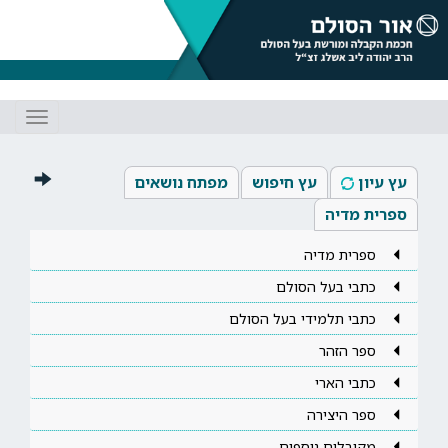
Toggle
gation
עץ עיון
עץ חיפוש
מפתח נושאים
ספרית מדיה
ספרית מדיה
כתבי בעל הסולם
כתבי תלמידי בעל הסולם
ספר הזהר
כתבי הארי
ספר היצירה
מקובלים נוספים