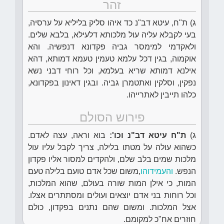
זהר
ג) ת"ח, עיטא דב"נ כד איהו סליק בליליא על ערסיה,
בעי לקבלא עליה עול מלכותא דלעילא, בלבא שלים.
ולאקדמי למימסר גביה פקדונא דנפשיה. והא
אוקמוה, בגין דכל עלמא טעמין טעמא דמותא, דהא
אילנא דמותא שריא בעלמא, וכל רוחי דבני נשא
נפקין, וסלקין ואתטמרן גביה. ובגין דאינון בפקדונא,
כלהו תייבין לאתרייהו.
פירוש הסולם
ג)
ת"ח עיטא דב"נ וכו':
בוא וראה, עצה לאדם.
כשהוא עולה על מטתו בלילה, צריך לקבל עליו עול
מלכות שמים בלב שלם, ולהקדים למסור אליו פקדון
הנפש.
והעמידוהו
,משום שכל אדם טועם בלילה טעם
המות, כי אילן המות שורה בעולם, שהוא המלכות,
וכל רוחות בני אדם יוצאים ועולים ומסתתרים אצלו.
אצל המלכות. ומשום שהם נתנים בפקדון, כולם
חוזרים אח"כ למקומם.