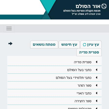
Toggle
gation
עץ עיון
עץ חיפוש
מפתח נושאים
ספרית מדיה
ספרית מדיה
כתבי בעל הסולם
כתבי תלמידי בעל הסולם
ספר הזהר
כתבי הארי
ספר היצירה
מקובלים נוספים