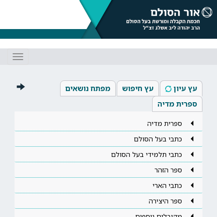
Toggle
gation
עץ עיון
עץ חיפוש
מפתח נושאים
ספרית מדיה
ספרית מדיה
כתבי בעל הסולם
כתבי תלמידי בעל הסולם
ספר הזהר
כתבי הארי
ספר היצירה
מקובלים נוספים